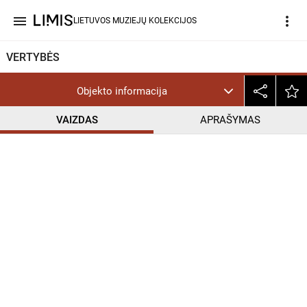
menu
more_vert
LIETUVOS MUZIEJŲ KOLEKCIJOS
VERTYBĖS
Objekto informacija
VAIZDAS
APRAŠYMAS
help_outline
CC BY-NC-ND