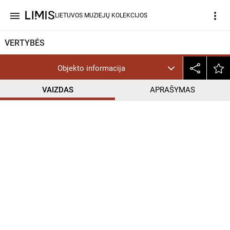
menu
more_vert
LIETUVOS MUZIEJŲ KOLEKCIJOS
VERTYBĖS
Objekto informacija
VAIZDAS
APRAŠYMAS
help_outline
CC BY-NC-ND