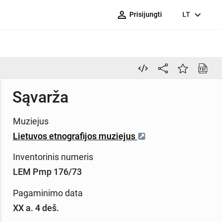
person_outline
expand_more
Prisijungti
LT
Sąvarža
Muziejus
Lietuvos etnografijos muziejus
Inventorinis numeris
LEM Pmp 176/73
Pagaminimo data
XX a. 4 deš.