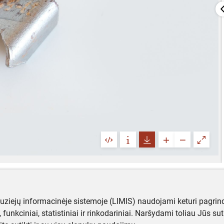
muziejų informacinėje sistemoje (LIMIS) naudojami keturi pagrind
ji, funkciniai, statistiniai ir rinkodariniai. Naršydami toliau Jūs s