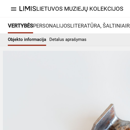
LIETUVOS MUZIEJŲ KOLEKCIJOS
menu
VERTYBĖS
PERSONALIJOS
LITERATŪRA, ŠALTINIAI
R
Objekto informacija
Detalus aprašymas