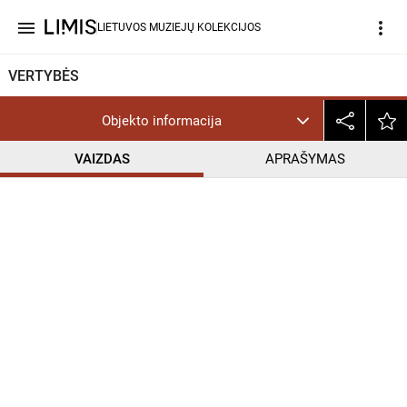
menu
more_vert
LIETUVOS MUZIEJŲ KOLEKCIJOS
VERTYBĖS
Objekto informacija
VAIZDAS
APRAŠYMAS
help_outline
CC BY-NC-ND