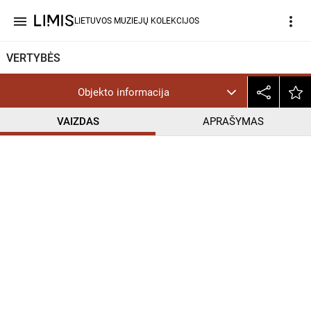
menu
more_vert
LIETUVOS MUZIEJŲ KOLEKCIJOS
VERTYBĖS
Objekto informacija
VAIZDAS
APRAŠYMAS
help_outline
CC BY-NC-ND