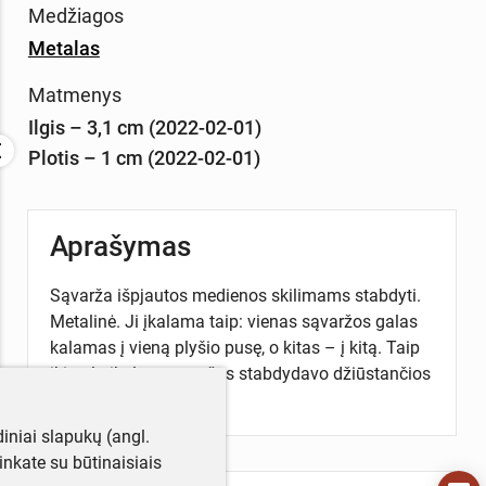
Medžiagos
Metalas
Matmenys
Ilgis – 3,1 cm (2022-02-01)
Plotis – 1 cm (2022-02-01)
Aprašymas
Sąvarža išpjautos medienos skilimams stabdyti.
Metalinė. Ji įkalama taip: vienas sąvaržos galas
kalamas į vieną plyšio pusę, o kitas – į kitą. Taip
iki galo įkaltos sąvaržos stabdydavo džiūstančios
medienos skilimą.
iniai slapukų (angl.
utinkate su būtinaisiais