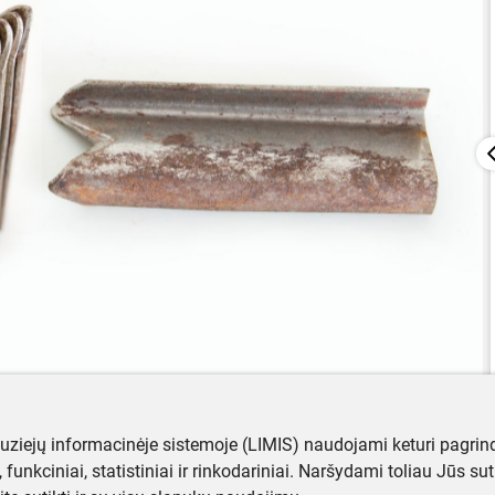
muziejų informacinėje sistemoje (LIMIS) naudojami keturi pagrind
ji, funkciniai, statistiniai ir rinkodariniai. Naršydami toliau Jūs s