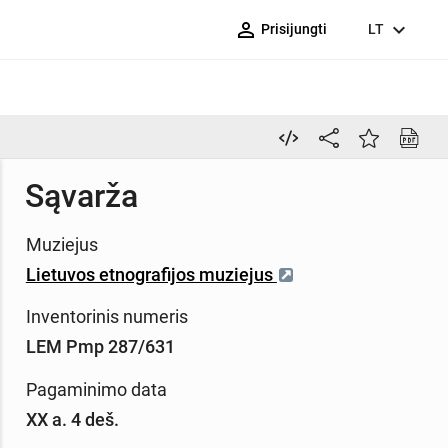
person_outline
expand_more
Prisijungti
LT
Sąvarža
Muziejus
Lietuvos etnografijos muziejus
Inventorinis numeris
LEM Pmp 287/631
Pagaminimo data
XX a. 4 deš.