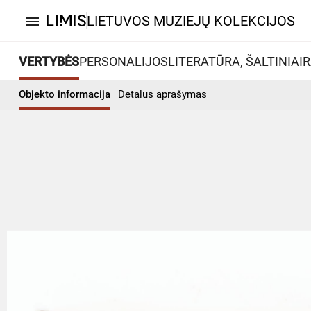
LIETUVOS MUZIEJŲ KOLEKCIJOS
menu
VERTYBĖS
PERSONALIJOS
LITERATŪRA, ŠALTINIAI
R
Objekto informacija
Detalus aprašymas