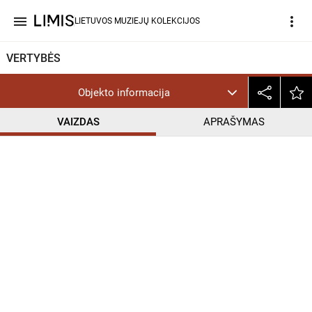
menu
more_vert
LIETUVOS MUZIEJŲ KOLEKCIJOS
VERTYBĖS
Objekto informacija
VAIZDAS
APRAŠYMAS