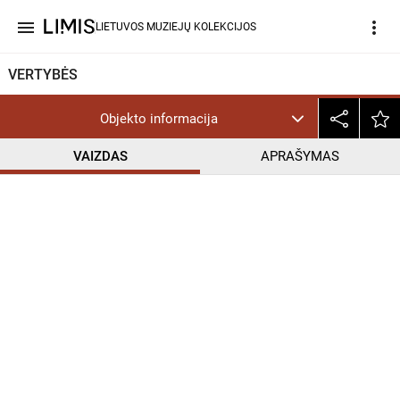
menu
more_vert
LIETUVOS MUZIEJŲ KOLEKCIJOS
VERTYBĖS
Objekto informacija
VAIZDAS
APRAŠYMAS
help_outline
CC BY-NC-ND