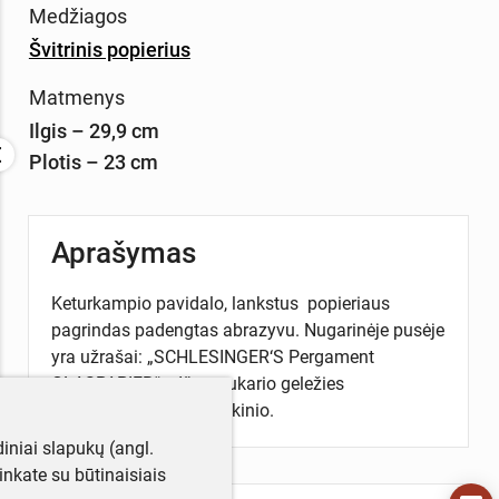
Medžiagos
Švitrinis popierius
Matmenys
Ilgis – 29,9 cm
Plotis – 23 cm
Aprašymas
Keturkampio pavidalo, lankstus popieriaus
pagrindas padengtas abrazyvu. Nugarinėje pusėje
yra užrašai: „SCHLESINGER‘S Pergament
GLASPAPIER“... Iš tarpukario geležies
parduotuvės Kaune, rinkinio.
iniai slapukų (angl.
utinkate su būtinaisiais