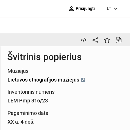
person_outline
expand_more
Prisijungti
LT
Švitrinis popierius
Muziejus
Lietuvos etnografijos muziejus
Inventorinis numeris
LEM Pmp 316/23
Pagaminimo data
XX a. 4 deš.