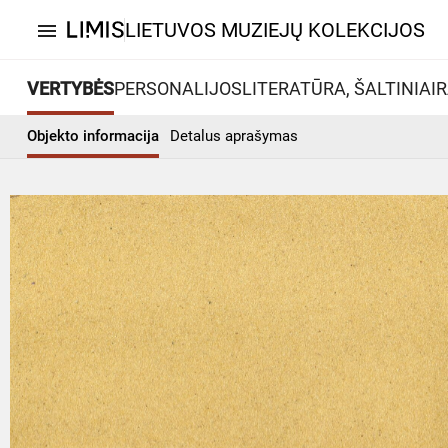
LIETUVOS MUZIEJŲ KOLEKCIJOS
menu
VERTYBĖS
PERSONALIJOS
LITERATŪRA, ŠALTINIAI
R
Objekto informacija
Detalus aprašymas