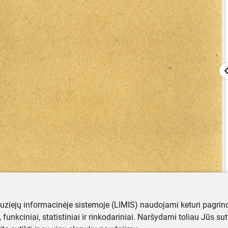
muziejų informacinėje sistemoje (LIMIS) naudojami keturi pagrind
ji, funkciniai, statistiniai ir rinkodariniai. Naršydami toliau Jūs s