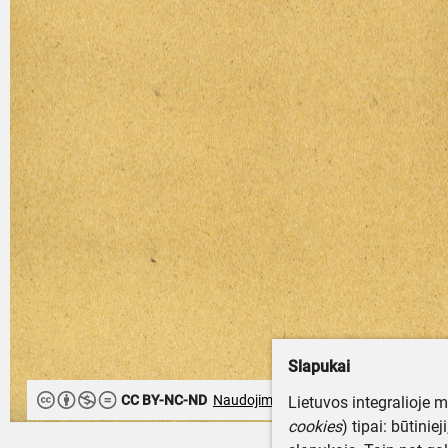
Slapukai
CC BY-NC-ND
Naudojimo teisės ribojamos
Lietuvos integralioje 
cookies
) tipai: būtinie