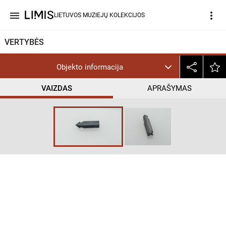
menu
more_vert
LIETUVOS MUZIEJŲ KOLEKCIJOS
VERTYBĖS
Objekto informacija
VAIZDAS
APRAŠYMAS
help_outline
PD