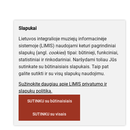
Slapukai
Lietuvos integralioje muziejų informacinėje
sistemoje (LIMIS) naudojami keturi pagrindiniai
slapukų (angl.
cookies
) tipai: būtinieji, funkciniai,
statistiniai ir rinkodariniai. Naršydami toliau Jūs
sutinkate su būtinaisiais slapukais. Taip pat
galite sutikti ir su visų slapukų naudojimu.
Sužinokite daugiau apie LIMIS privatumo ir
slapukų politiką.
SUTINKU su būtinaisiais
SUTINKU su visais