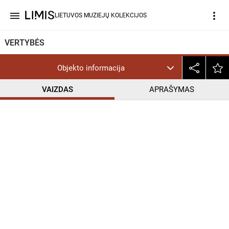
menu
more_vert
LIETUVOS MUZIEJŲ KOLEKCIJOS
VERTYBĖS
Objekto informacija
VAIZDAS
APRAŠYMAS
help_outline
CC BY-NC-ND