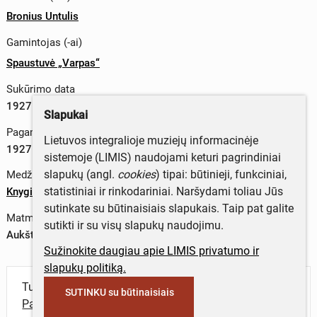
Bronius Untulis
Gamintojas (-ai)
Spaustuvė „Varpas“
Sukūrimo data
1927 m.
Slapukai
Pagaminimo data
Lietuvos integralioje muziejų informacinėje
1927 m.
sistemoje (LIMIS) naudojami keturi pagrindiniai
slapukų (angl.
cookies
) tipai: būtinieji, funkciniai,
Medžiagos
statistiniai ir rinkodariniai. Naršydami toliau Jūs
Knyginis popierius
;
poligrafiniai dažai
sutinkate su būtinaisiais slapukais. Taip pat galite
Matmenys
sutikti ir su visų slapukų naudojimu.
Aukštis x plotis – 17 x 12,7 cm (1995 m.)
Sužinokite daugiau apie LIMIS privatumo ir
slapukų politiką.
Turite daugiau informacijos apie objektą?
SUTINKU su būtinaisiais
Parašykite mums!