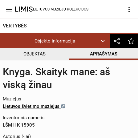
menu
more_vert
LIETUVOS MUZIEJŲ KOLEKCIJOS
VERTYBĖS
Objekto informacija
OBJEKTAS
APRAŠYMAS
Knyga. Skaityk mane: aš
viską žinau
Muziejus
Lietuvos švietimo muziejus
Inventorinis numeris
LŠM II K 15905
Autorius (-iai)