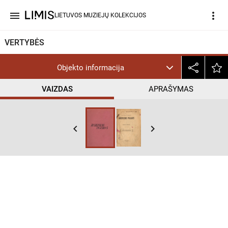
menu
more_vert
LIETUVOS MUZIEJŲ KOLEKCIJOS
VERTYBĖS
Objekto informacija
VAIZDAS
APRAŠYMAS
keyboard_arrow_left
keyboard_arrow_right