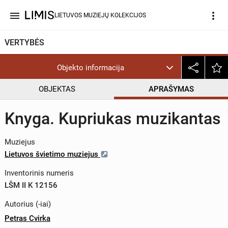
menu
more_vert
LIETUVOS MUZIEJŲ KOLEKCIJOS
VERTYBĖS
Objekto informacija
OBJEKTAS
APRAŠYMAS
Knyga. Kupriukas muzikantas
Muziejus
Lietuvos švietimo muziejus
Inventorinis numeris
LŠM II K 12156
Autorius (-iai)
Petras Cvirka