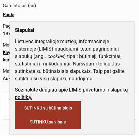
Gamintojas (-ai)
Raidė
Pagaminimo data
Slapukai
1938 m.
Lietuvos integralioje muziejų informacinėje
Medžiagos
sistemoje (LIMIS) naudojami keturi pagrindiniai
Knyginis popierius
;
poligrafiniai dažai
;
daugiasluoksnis
slapukų (angl.
cookies
) tipai: būtinieji, funkciniai,
kartonas
statistiniai ir rinkodariniai. Naršydami toliau Jūs
sutinkate su būtinaisiais slapukais. Taip pat galite
Matmenys
sutikti ir su visų slapukų naudojimu.
Aukštis x plotis – 23 x 15,4 cm (1983 m.)
Sužinokite daugiau apie LIMIS privatumo ir slapukų
politiką.
Turite daugiau informacijos apie objektą?
SUTINKU su būtinaisiais
Parašykite mums!
SUTINKU su visais