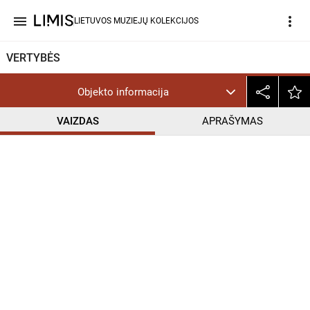
menu
more_vert
LIETUVOS MUZIEJŲ KOLEKCIJOS
VERTYBĖS
Objekto informacija
VAIZDAS
APRAŠYMAS
help_outline
PD