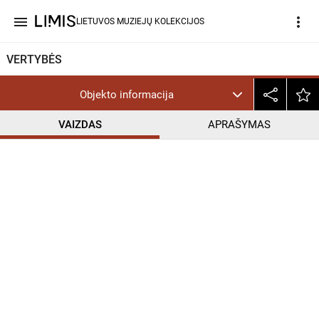
menu
more_vert
LIETUVOS MUZIEJŲ KOLEKCIJOS
VERTYBĖS
Objekto informacija
VAIZDAS
APRAŠYMAS
help_outline
PD