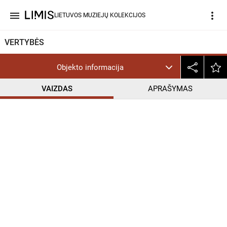
menu
more_vert
LIETUVOS MUZIEJŲ KOLEKCIJOS
VERTYBĖS
Objekto informacija
VAIZDAS
APRAŠYMAS
help_outline
PD