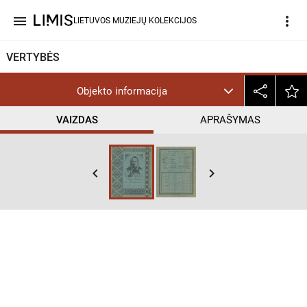
menu
more_vert
LIETUVOS MUZIEJŲ KOLEKCIJOS
VERTYBĖS
Objekto informacija
VAIZDAS
APRAŠYMAS
keyboard_arrow_left
keyboard_arrow_right