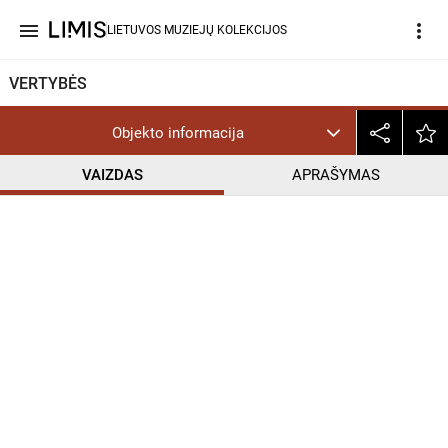
menu
more_vert
LIETUVOS MUZIEJŲ KOLEKCIJOS
VERTYBĖS
Objekto informacija
VAIZDAS
APRAŠYMAS