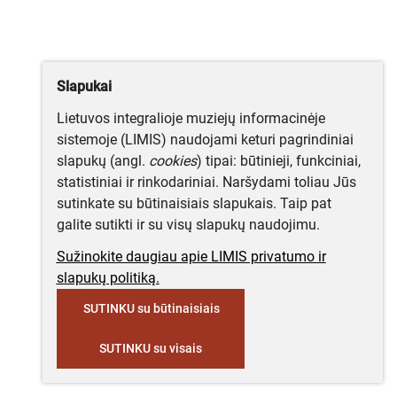
Slapukai
Lietuvos integralioje muziejų informacinėje
sistemoje (LIMIS) naudojami keturi pagrindiniai
slapukų (angl.
cookies
) tipai: būtinieji, funkciniai,
statistiniai ir rinkodariniai. Naršydami toliau Jūs
sutinkate su būtinaisiais slapukais. Taip pat
galite sutikti ir su visų slapukų naudojimu.
Sužinokite daugiau apie LIMIS privatumo ir
slapukų politiką.
SUTINKU su būtinaisiais
SUTINKU su visais