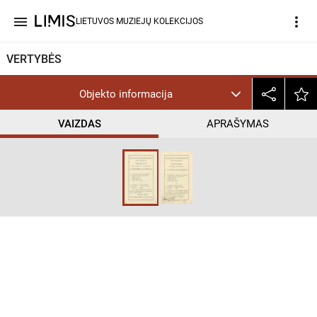
menu
more_vert
LIETUVOS MUZIEJŲ KOLEKCIJOS
VERTYBĖS
Objekto informacija
VAIZDAS
APRAŠYMAS