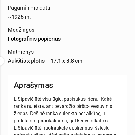
Pagaminimo data
~1926 m.
Medžiagos
Fotografinis popierius
Matmenys
Aukštis x plotis – 17.1 x 8.8 cm
Aprašymas
L.Sipavičiūtė visu ūgiu, pasisukusi šonu. Kairė
ranka nuleista, ant bevardžio piršto- vestuvinis
žiedas. Dešinė ranka sulenkta per alkūnę, ir
padėta ant paaukštinimo, gal kėdės atkaltės.
L.Sipavičiūtė nuotraukoje apsirengusi šviesiu