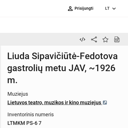
person_outline
expand_more
Prisijungti
LT
Liuda Sipavičiūtė-Fedotova
gastrolių metu JAV, ~1926
m.
Muziejus
Lietuvos teatro, muzikos ir kino muziejus
Inventorinis numeris
LTMKM PS-6 7