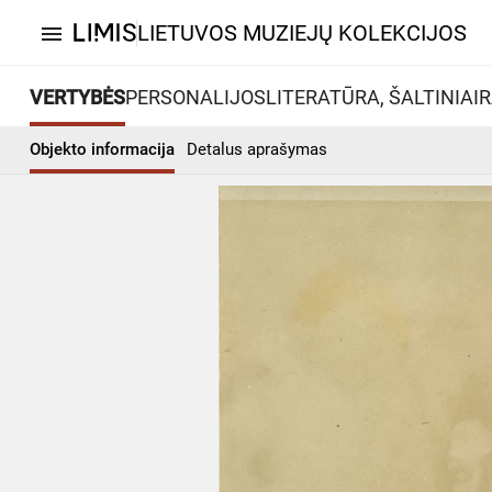
LIETUVOS MUZIEJŲ KOLEKCIJOS
menu
VERTYBĖS
PERSONALIJOS
LITERATŪRA, ŠALTINIAI
R
Objekto informacija
Detalus aprašymas