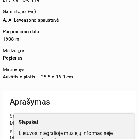
Gamintojas (-ai)
A. A. Levensono spaustuvė
Pagaminimo data
1908 m.
Medžiagos
Popierius
Matmenys
Aukštis x plotis – 35.5 x 36.3 cm
Aprašymas
Šeimyniško vakaro ir koncerto programa. Rengėjas -
Slapukai
Maskvos Lietuvių Šelpimosi Draugija. Vienos dalies
programoje - lietuvių tautiškos dainos, F.
Lietuvos integralioje muziejų informacinėje
Mendelsssohno, C.Saint-Saenso kūriniai, P.Vaičaičio