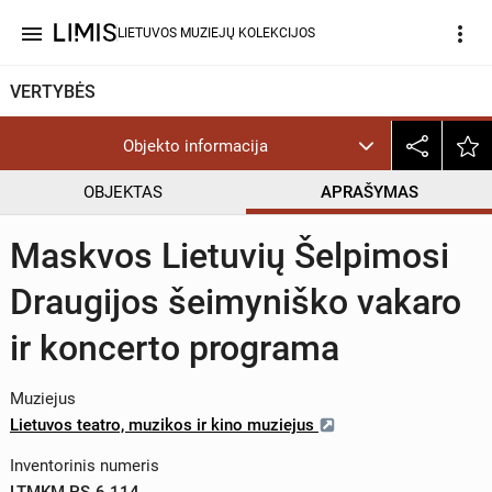
menu
more_vert
LIETUVOS MUZIEJŲ KOLEKCIJOS
VERTYBĖS
Objekto informacija
OBJEKTAS
APRAŠYMAS
Maskvos Lietuvių Šelpimosi
Draugijos šeimyniško vakaro
ir koncerto programa
Muziejus
Lietuvos teatro, muzikos ir kino muziejus
Inventorinis numeris
LTMKM PS-6 114