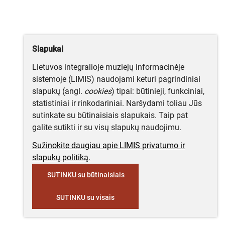
Slapukai
Lietuvos integralioje muziejų informacinėje
sistemoje (LIMIS) naudojami keturi pagrindiniai
slapukų (angl.
cookies
) tipai: būtinieji, funkciniai,
statistiniai ir rinkodariniai. Naršydami toliau Jūs
sutinkate su būtinaisiais slapukais. Taip pat
galite sutikti ir su visų slapukų naudojimu.
Sužinokite daugiau apie LIMIS privatumo ir
slapukų politiką.
SUTINKU su būtinaisiais
SUTINKU su visais