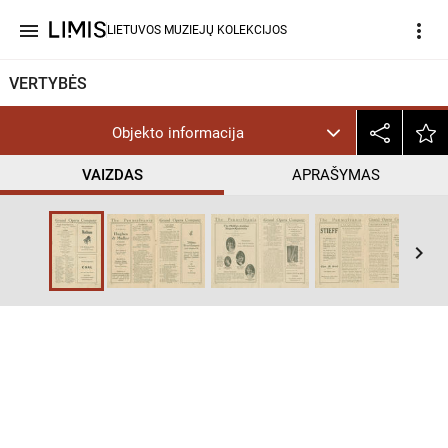
menu
more_vert
LIETUVOS MUZIEJŲ KOLEKCIJOS
VERTYBĖS
Objekto informacija
VAIZDAS
APRAŠYMAS
keyboard_arrow_right