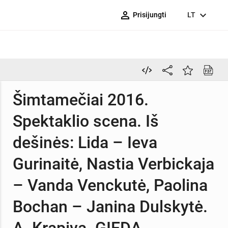
person_outline
expand_more
Prisijungti
LT
Šimtamečiai 2016.
Spektaklio scena. Iš
dešinės: Lida – Ieva
Gurinaitė, Nastia Verbickaja
– Vanda Venckutė, Paolina
Bochan – Janina Dulskytė.
A. Krapiva. GIEDA