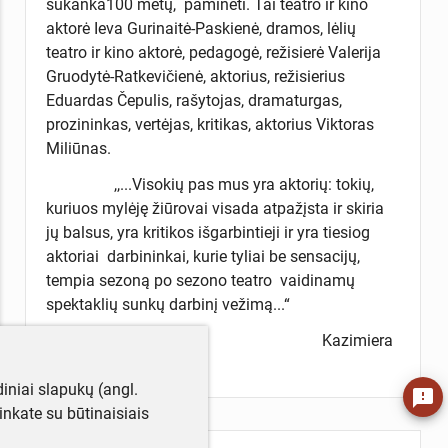
sukanka100 metų, paminėti. Tai teatro ir kino
aktorė Ieva Gurinaitė-Paskienė, dramos, lėlių
teatro ir kino aktorė, pedagogė, režisierė Valerija
Gruodytė-Ratkevičienė, aktorius, režisierius
Eduardas Čepulis, rašytojas, dramaturgas,
prozininkas, vertėjas, kritikas, aktorius Viktoras
Miliūnas.
,,...Visokių pas mus yra aktorių: tokių,
kuriuos mylėję žiūrovai visada atpažįsta ir skiria
jų balsus, yra kritikos išgarbintieji ir yra tiesiog
aktoriai darbininkai, kurie tyliai be sensacijų,
tempia sezoną po sezono teatro vaidinamų
spektaklių sunkų darbinį vežimą...“
Kazimiera
Kymantaitė
iniai slapukų (angl.
feedback
utinkate su būtinaisiais