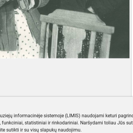
muziejų informacinėje sistemoje (LIMIS) naudojami keturi pagrind
ji, funkciniai, statistiniai ir rinkodariniai. Naršydami toliau Jūs s
ite sutikti ir su visų slapukų naudojimu.