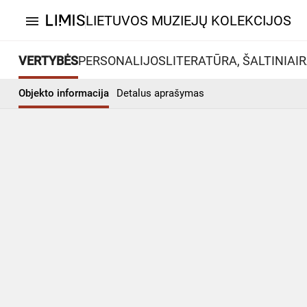
LIETUVOS MUZIEJŲ KOLEKCIJOS
menu
VERTYBĖS
PERSONALIJOS
LITERATŪRA, ŠALTINIAI
R
Objekto informacija
Detalus aprašymas