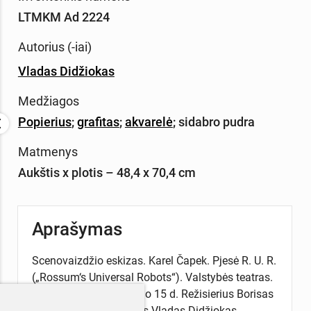
LTMKM Ad 2224
Autorius (-iai)
Vladas Didžiokas
Medžiagos
Popierius
;
grafitas
;
akvarelė
;
sidabro pudra
Matmenys
Aukštis x plotis – 48,4 x 70,4 cm
Aprašymas
Scenovaizdžio eskizas. Karel Čapek. Pjesė R. U. R.
(„Rossum‘s Universal Robots“). Valstybės teatras.
Premjera 1927 m. spalio 15 d. Režisierius Borisas
Dauguvietis, dailininkas Vladas Didžiokas.