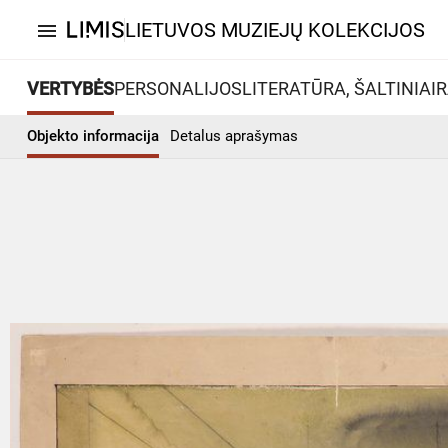
LIETUVOS MUZIEJŲ KOLEKCIJOS
menu
VERTYBĖS
PERSONALIJOS
LITERATŪRA, ŠALTINIAI
R
Objekto informacija
Detalus aprašymas