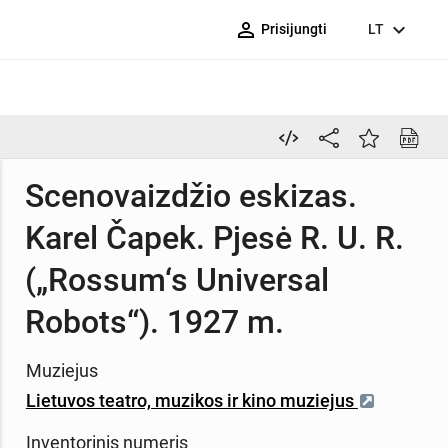
person_outline
expand_more
Prisijungti
LT
Scenovaizdžio eskizas.
Karel Čapek. Pjesė R. U. R.
(„Rossum‘s Universal
Robots“). 1927 m.
Muziejus
Lietuvos teatro, muzikos ir kino muziejus
Inventorinis numeris