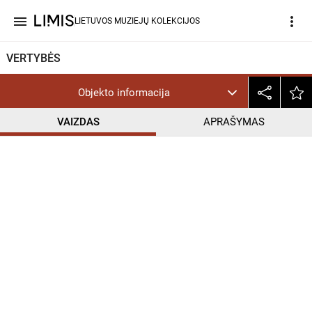
menu
more_vert
LIETUVOS MUZIEJŲ KOLEKCIJOS
VERTYBĖS
Objekto informacija
VAIZDAS
APRAŠYMAS
help_outline
CC BY-NC-ND