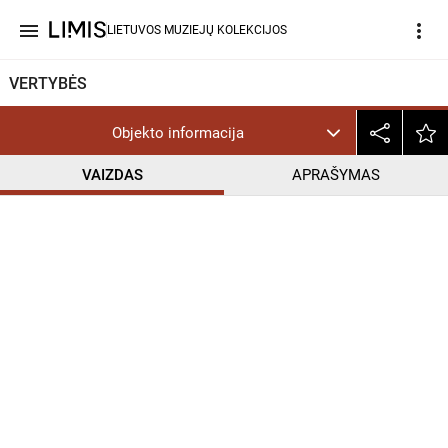
menu
more_vert
LIETUVOS MUZIEJŲ KOLEKCIJOS
VERTYBĖS
Objekto informacija
VAIZDAS
APRAŠYMAS
help_outline
CC BY-NC-ND