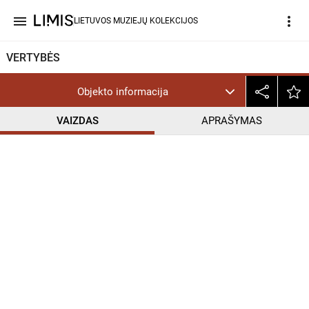
menu
more_vert
LIETUVOS MUZIEJŲ KOLEKCIJOS
VERTYBĖS
Objekto informacija
VAIZDAS
APRAŠYMAS
help_outline
CC BY-NC-ND