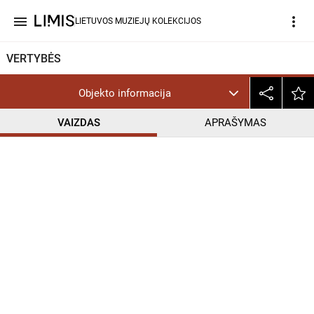
menu
more_vert
LIETUVOS MUZIEJŲ KOLEKCIJOS
VERTYBĖS
Objekto informacija
VAIZDAS
APRAŠYMAS
help_outline
CC BY-NC-ND