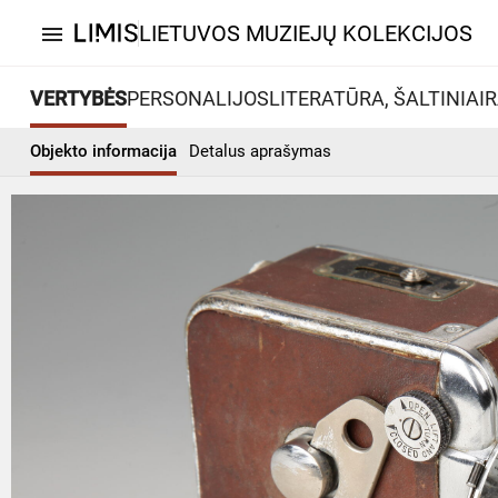
LIETUVOS MUZIEJŲ KOLEKCIJOS
menu
VERTYBĖS
PERSONALIJOS
LITERATŪRA, ŠALTINIAI
R
Objekto informacija
Detalus aprašymas