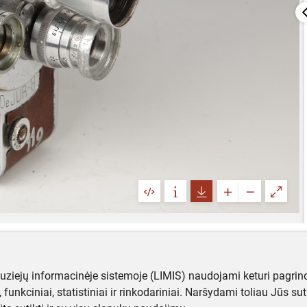
muziejų informacinėje sistemoje (LIMIS) naudojami keturi pagrind
ji, funkciniai, statistiniai ir rinkodariniai. Naršydami toliau Jūs s