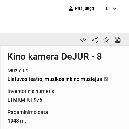
person_outline
expand_more
Prisijungti
LT
Kino kamera DeJUR - 8
Muziejus
Lietuvos teatro, muzikos ir kino muziejus
Inventorinis numeris
LTMKM KT 975
Pagaminimo data
1948 m.