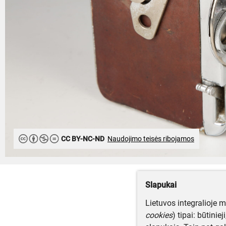
CC BY-NC-ND
Naudojimo teisės ribojamos
Slapukai
Lietuvos integralioje 
cookies
) tipai: būtinie