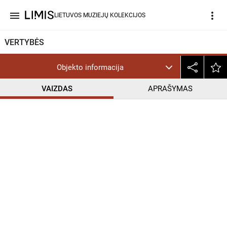
menu
more_vert
LIETUVOS MUZIEJŲ KOLEKCIJOS
VERTYBĖS
Objekto informacija
VAIZDAS
APRAŠYMAS