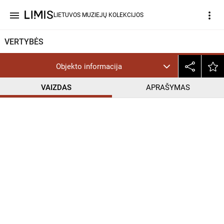
menu
more_vert
LIETUVOS MUZIEJŲ KOLEKCIJOS
VERTYBĖS
Objekto informacija
VAIZDAS
APRAŠYMAS
help_outline
CC BY-NC-ND