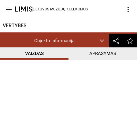
menu
more_vert
LIETUVOS MUZIEJŲ KOLEKCIJOS
VERTYBĖS
Objekto informacija
VAIZDAS
APRAŠYMAS
help_outline
CC BY-NC-ND