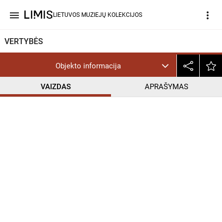
menu
more_vert
LIETUVOS MUZIEJŲ KOLEKCIJOS
VERTYBĖS
Objekto informacija
VAIZDAS
APRAŠYMAS
help_outline
CC BY-NC-ND