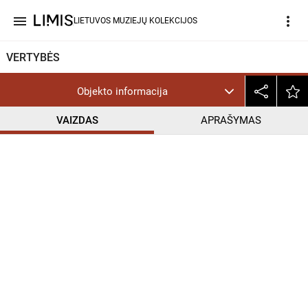
menu
more_vert
LIETUVOS MUZIEJŲ KOLEKCIJOS
VERTYBĖS
Objekto informacija
VAIZDAS
APRAŠYMAS