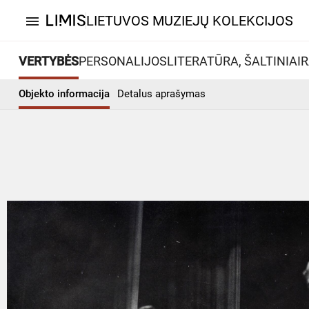
LIETUVOS MUZIEJŲ KOLEKCIJOS
menu
VERTYBĖS
PERSONALIJOS
LITERATŪRA, ŠALTINIAI
R
Objekto informacija
Detalus aprašymas