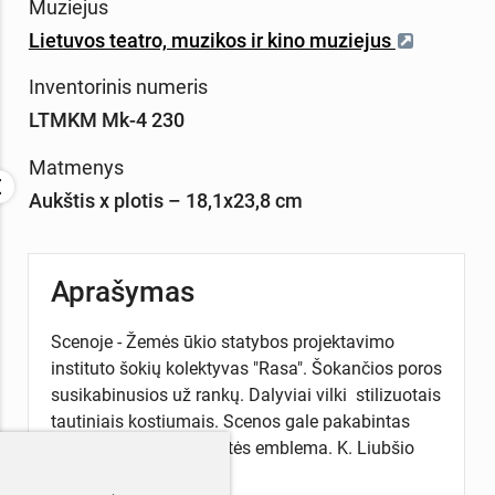
Muziejus
Lietuvos teatro, muzikos ir kino muziejus
Inventorinis numeris
LTMKM Mk-4 230
Matmenys
Aukštis x plotis – 18,1x23,8 cm
Aprašymas
Scenoje - Žemės ūkio statybos projektavimo
instituto šokių kolektyvas "Rasa". Šokančios poros
susikabinusios už rankų. Dalyviai vilki stilizuotais
tautiniais kostiumais. Scenos gale pakabintas
stendas su Dainų šventės emblema. K. Liubšio
fotografija.