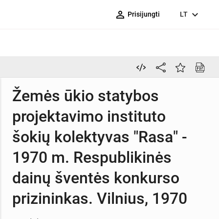
person_outline
expand_more
Prisijungti
LT
Žemės ūkio statybos
projektavimo instituto
šokių kolektyvas "Rasa" -
1970 m. Respublikinės
dainų šventės konkurso
prizininkas. Vilnius, 1970