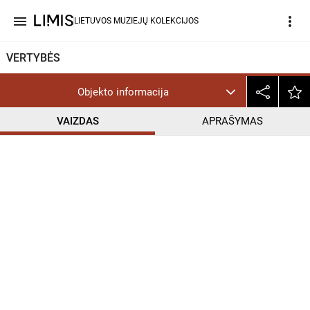
menu
more_vert
LIETUVOS MUZIEJŲ KOLEKCIJOS
VERTYBĖS
Objekto informacija
VAIZDAS
APRAŠYMAS
help_outline
CC BY-NC-ND