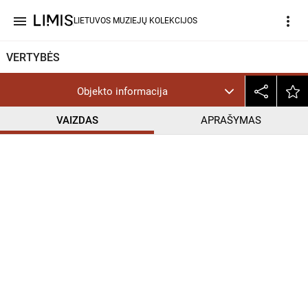
menu
more_vert
LIETUVOS MUZIEJŲ KOLEKCIJOS
VERTYBĖS
Objekto informacija
VAIZDAS
APRAŠYMAS
help_outline
CC BY-NC-ND