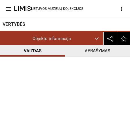
menu
more_vert
LIETUVOS MUZIEJŲ KOLEKCIJOS
VERTYBĖS
Objekto informacija
VAIZDAS
APRAŠYMAS