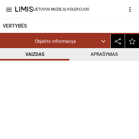
menu
more_vert
LIETUVOS MUZIEJŲ KOLEKCIJOS
VERTYBĖS
Objekto informacija
VAIZDAS
APRAŠYMAS
help_outline
CC BY-NC-ND