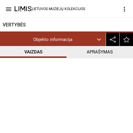
menu
more_vert
LIETUVOS MUZIEJŲ KOLEKCIJOS
VERTYBĖS
Objekto informacija
VAIZDAS
APRAŠYMAS
help_outline
CC BY-NC-ND