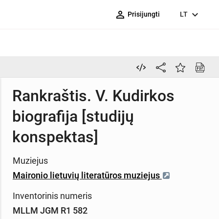
person_outline
expand_more
Prisijungti
LT
Rankraštis. V. Kudirkos
biografija [studijų
konspektas]
Muziejus
Maironio lietuvių literatūros muziejus
Inventorinis numeris
MLLM JGM R1 582