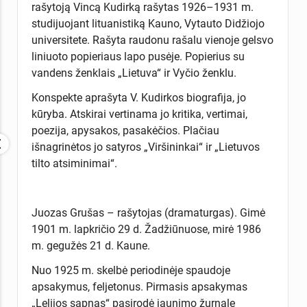
rašytoją Vincą Kudirką rašytas 1926–1931 m.
studijuojant lituanistiką Kauno, Vytauto Didžiojo
universitete. Rašyta raudonu rašalu vienoje gelsvo
liniuoto popieriaus lapo pusėje. Popierius su
vandens ženklais „Lietuva“ ir Vyčio ženklu.
Konspekte aprašyta V. Kudirkos biografija, jo
kūryba. Atskirai vertinama jo kritika, vertimai,
poezija, apysakos, pasakėčios. Plačiau
išnagrinėtos jo satyros „Viršininkai“ ir „Lietuvos
tilto atsiminimai“.
Juozas Grušas – rašytojas (dramaturgas). Gimė
1901 m. lapkričio 29 d. Žadžiūnuose, mirė 1986
m. gegužės 21 d. Kaune.
Nuo 1925 m. skelbė periodinėje spaudoje
apsakymus, feljetonus. Pirmasis apsakymas
„Lelijos sapnas“ pasirodė jaunimo žurnale