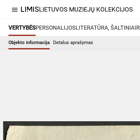
LIETUVOS MUZIEJŲ KOLEKCIJOS
menu
VERTYBĖS
PERSONALIJOS
LITERATŪRA, ŠALTINIAI
R
Objekto informacija
Detalus aprašymas