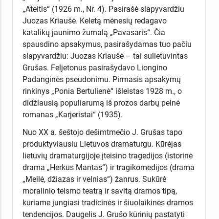
„Ateitis“ (1926 m., Nr. 4). Pasirašė slapyvardžiu
Juozas Kriaušė. Keletą mėnesių redagavo
katalikų jaunimo žurnalą „Pavasaris“. Čia
spausdino apsakymus, pasirašydamas tuo pačiu
slapyvardžiu: Juozas Kriaušė – tai sulietuvintas
Grušas. Feljetonus pasirašydavo Liongino
Padanginės pseudonimu. Pirmasis apsakymų
rinkinys „Ponia Bertulienė“ išleistas 1928 m., o
didžiausią populiarumą iš prozos darbų pelnė
romanas „Karjeristai“ (1935).
Nuo XX a. šeštojo dešimtmečio J. Grušas tapo
produktyviausiu Lietuvos dramaturgu. Kūrėjas
lietuvių dramaturgijoje įteisino tragedijos (istorinė
drama „Herkus Mantas“) ir tragikomedijos (drama
„Meilė, džiazas ir velnias“) žanrus. Sukūrė
moralinio teismo teatrą ir savitą dramos tipą,
kuriame jungiasi tradicinės ir šiuolaikinės dramos
tendencijos. Daugelis J. Grušo kūrinių pastatyti