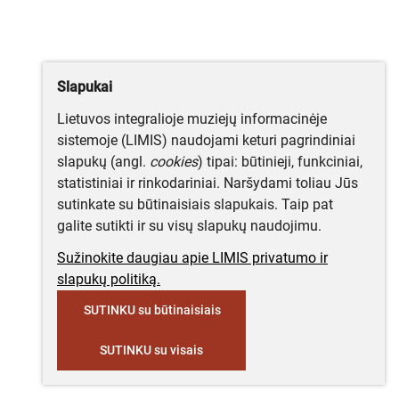
Slapukai
Lietuvos integralioje muziejų informacinėje
sistemoje (LIMIS) naudojami keturi pagrindiniai
slapukų (angl.
cookies
) tipai: būtinieji, funkciniai,
statistiniai ir rinkodariniai. Naršydami toliau Jūs
sutinkate su būtinaisiais slapukais. Taip pat
galite sutikti ir su visų slapukų naudojimu.
Sužinokite daugiau apie LIMIS privatumo ir
slapukų politiką.
SUTINKU su būtinaisiais
SUTINKU su visais