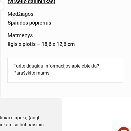
(
viršelio dailininkas
)
Medžiagos
Spaudos popierius
Matmenys
Ilgis x plotis – 18,6 x 12,6 cm
Turite daugiau informacijos apie objektą?
Parašykite mums!
iniai slapukų (angl.
utinkate su būtinaisiais