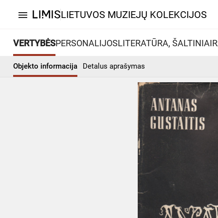
LIETUVOS MUZIEJŲ KOLEKCIJOS
menu
VERTYBĖS
PERSONALIJOS
LITERATŪRA, ŠALTINIAI
R
Objekto informacija
Detalus aprašymas