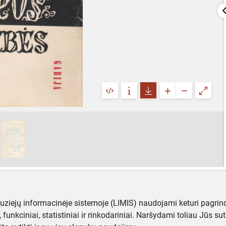
muziejų informacinėje sistemoje (LIMIS) naudojami keturi pagrind
ji, funkciniai, statistiniai ir rinkodariniai. Naršydami toliau Jūs s