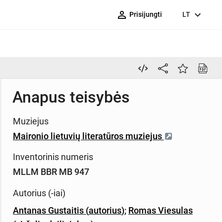
person_outline
expand_more
Prisijungti
LT
Anapus teisybės
Muziejus
Maironio lietuvių literatūros muziejus
Inventorinis numeris
MLLM BBR MB 947
Autorius (-iai)
Antanas Gustaitis
(
autorius
)
;
Romas Viesulas