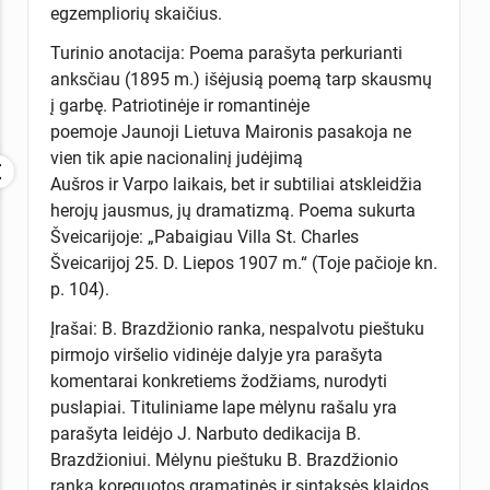
egzempliorių skaičius.
Turinio anotacija: Poema parašyta perkurianti
anksčiau (1895 m.) išėjusią poemą tarp skausmų
į garbę. Patriotinėje ir romantinėje
poemoje Jaunoji Lietuva Maironis pasakoja ne
vien tik apie nacionalinį judėjimą
Aušros ir Varpo laikais, bet ir subtiliai atskleidžia
herojų jausmus, jų dramatizmą. Poema sukurta
Šveicarijoje: „Pabaigiau Villa St. Charles
Šveicarijoj 25. D. Liepos 1907 m.“ (Toje pačioje kn.
p. 104).
Įrašai: B. Brazdžionio ranka, nespalvotu pieštuku
pirmojo viršelio vidinėje dalyje yra parašyta
komentarai konkretiems žodžiams, nurodyti
puslapiai. Tituliniame lape mėlynu rašalu yra
parašyta leidėjo J. Narbuto dedikacija B.
Brazdžioniui. Mėlynu pieštuku B. Brazdžionio
ranka koreguotos gramatinės ir sintaksės klaidos,