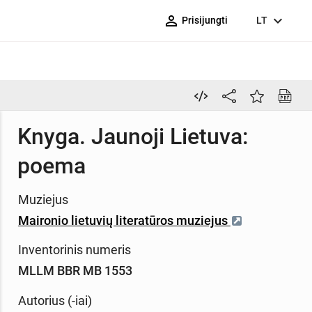
person_outline
expand_more
Prisijungti
LT
Knyga. Jaunoji Lietuva:
poema
Muziejus
Maironio lietuvių literatūros muziejus
Inventorinis numeris
MLLM BBR MB 1553
Autorius (-iai)