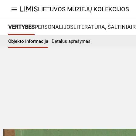
LIETUVOS MUZIEJŲ KOLEKCIJOS
menu
VERTYBĖS
PERSONALIJOS
LITERATŪRA, ŠALTINIAI
R
Objekto informacija
Detalus aprašymas