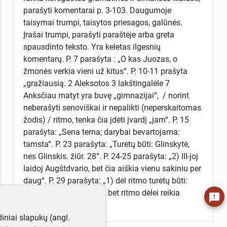
parašyti komentarai p. 3-103. Daugumoje
taisymai trumpi, taisytos priesagos, galūnės.
Įrašai trumpi, parašyti paraštėje arba greta
spausdinto teksto. Yra keletas ilgesnių
komentarų. P. 7 parašyta : „O kas Juozas, o
žmonės verkia vieni už kitus“. P. 10-11 prašyta
„gražiausią. 2 Aleksotos 3 lakštingalėle 7
Anksčiau matyt yra buvę „gimnazijai“, / norint
neberašyti senoviškai ir nepalikti (neperskaitomas
žodis) / ritmo, tenka čia įdėti įvardį „jam“. P. 15
parašyta: „Sena tema; darybai bevartojama:
tamsta“. P. 23 parašyta: „Turėtų būti: Glinskytė,
nes Glinskis. žiūr. 28“. P. 24-25 parašyta: „2) III-joj
laidoj Augštdvario, bet čia aiškia vienu sakiniu per
daug“. P. 29 parašyta: „1) dėl ritmo turėtų būti:
atminsi / 2) vargdienis, bet ritmo dėlei reikia
feedback
palikti aut. r.“.
iniai slapukų (angl.