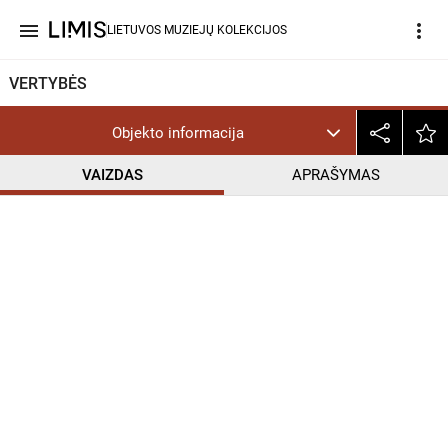
menu
more_vert
LIETUVOS MUZIEJŲ KOLEKCIJOS
VERTYBĖS
Objekto informacija
VAIZDAS
APRAŠYMAS
help_outline
InC