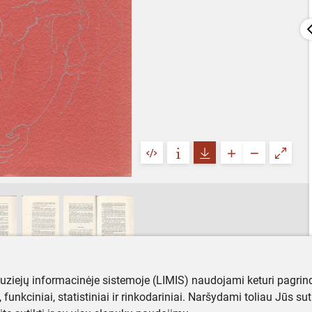
muziejų informacinėje sistemoje (LIMIS) naudojami keturi pagrind
ji, funkciniai, statistiniai ir rinkodariniai. Naršydami toliau Jūs s