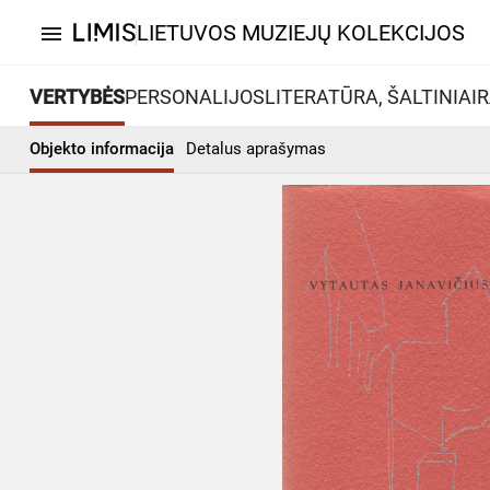
LIETUVOS MUZIEJŲ KOLEKCIJOS
menu
VERTYBĖS
PERSONALIJOS
LITERATŪRA, ŠALTINIAI
R
Objekto informacija
Detalus aprašymas