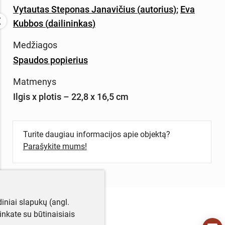
Vytautas Steponas Janavičius
(
autorius
)
;
Eva
Kubbos
(
dailininkas
)
Medžiagos
Spaudos popierius
Matmenys
Ilgis x plotis – 22,8 x 16,5 cm
Turite daugiau informacijos apie objektą?
Parašykite mums!
iniai slapukų (angl.
utinkate su būtinaisiais