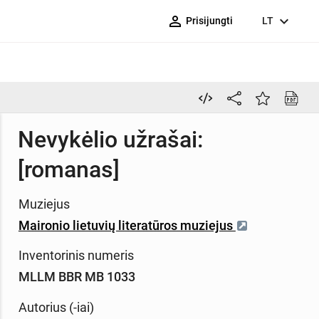
person_outline
expand_more
Prisijungti
LT
Nevykėlio užrašai:
[romanas]
Muziejus
Maironio lietuvių literatūros muziejus
Inventorinis numeris
MLLM BBR MB 1033
Autorius (-iai)