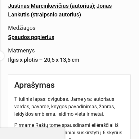
Justinas Marcinkevičius
(
autorius
)
;
Jonas
Lankutis
(
straipsnio autorius
)
Medžiagos
Spaudos popierius
Matmenys
Ilgis x plotis – 20,5 x 13,5 cm
Aprašymas
Titulinis lapas: dvigubas. Jame yra: autoriaus
vardas, pavardė, knygos pavadinimas, žanras,
leidyklos emblema, leidimo vieta ir metai.
Pirmame Raštų tome spausdinami eilėraščiai iš
visų lyrikos rinkinių. Kūriniai suskirstyti į 6 skyrius