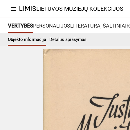
LIETUVOS MUZIEJŲ KOLEKCIJOS
menu
VERTYBĖS
PERSONALIJOS
LITERATŪRA, ŠALTINIAI
R
Objekto informacija
Detalus aprašymas