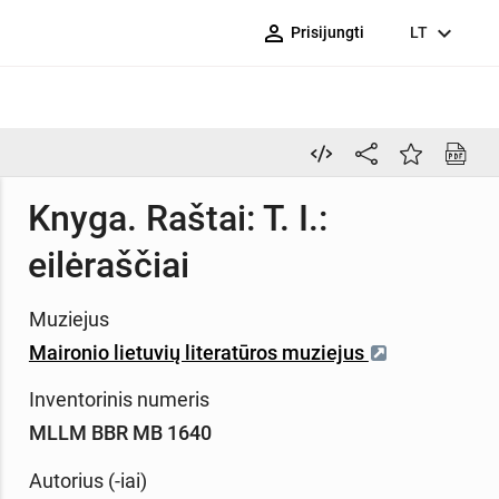
person_outline
expand_more
Prisijungti
LT
Knyga. Raštai: T. I.:
eilėraščiai
Muziejus
Maironio lietuvių literatūros muziejus
Inventorinis numeris
MLLM BBR MB 1640
Autorius (-iai)