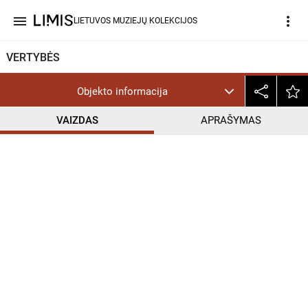
menu
more_vert
LIETUVOS MUZIEJŲ KOLEKCIJOS
VERTYBĖS
Objekto informacija
VAIZDAS
APRAŠYMAS
help_outline
InC