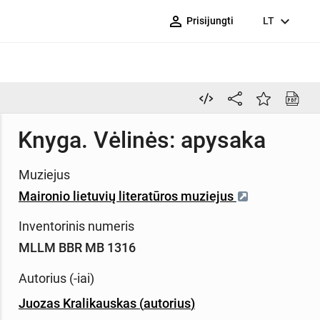
person_outline
expand_more
Prisijungti
LT
Knyga. Vėlinės: apysaka
Muziejus
Maironio lietuvių literatūros muziejus
Inventorinis numeris
MLLM BBR MB 1316
Autorius (-iai)
Juozas Kralikauskas
(
autorius
)