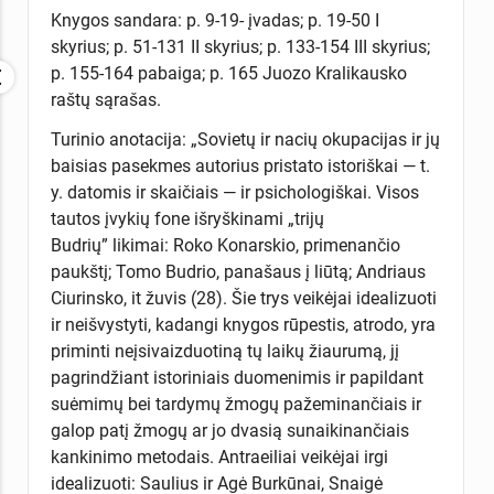
Knygos sandara: p. 9-19- įvadas; p. 19-50 I
skyrius; p. 51-131 II skyrius; p. 133-154 III skyrius;
p. 155-164 pabaiga; p. 165 Juozo Kralikausko
raštų sąrašas.
Turinio anotacija: „Sovietų ir nacių okupacijas ir jų
baisias pasekmes autorius pristato istoriškai — t.
y. datomis ir skaičiais — ir psichologiškai. Visos
tautos įvykių fone išryškinami „trijų
Budrių” likimai: Roko Konarskio, primenančio
paukštį; Tomo Budrio, panašaus į liūtą; Andriaus
Ciurinsko, it žuvis (28). Šie trys veikėjai idealizuoti
ir neišvystyti, kadangi knygos rūpestis, atrodo, yra
priminti neįsivaizduotiną tų laikų žiaurumą, jį
pagrindžiant istoriniais duomenimis ir papildant
suėmimų bei tardymų žmogų pažeminančiais ir
galop patį žmogų ar jo dvasią sunaikinančiais
kankinimo metodais. Antraeiliai veikėjai irgi
idealizuoti: Saulius ir Agė Burkūnai, Snaigė