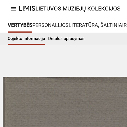
LIETUVOS MUZIEJŲ KOLEKCIJOS
menu
VERTYBĖS
PERSONALIJOS
LITERATŪRA, ŠALTINIAI
R
Objekto informacija
Detalus aprašymas